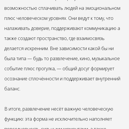
возможностью сплачивать людей на эмоциональном
плюс человеческом уровнях. Они ведут к тому, что
налаживать доверие, поддерживают коммуникацию а
также создают пространство, где взаимосвязь
делается искренним. Вне зависимости какой бы ни
была типа — будь то развлечение, кино, музыкальное
событие плюс прогулка, — общий досуг формирует
осознание сплочённости и поддерживает внутренний
баланс.
В итоге, развлечение несёт важную человеческую
функцию: эта форма не исключительно наполняет