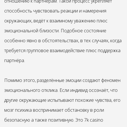
отношению к партнёрам. Такой процесс укрепляет
способность чувствовать реакции и намерения
окружающих, ведёт к взаимному уважению плюс
эмоциональной близости. Подобное состояние
особенно явно в обстоятельствах, в тех случаях, когда
требуется групповое взаимодействие плюс поддержка
партнёра.
Помимо этого, разделённые эмоции создают феномен
эмоционального отклика. Если индивид осознаёт, что
другие окружающие испытывают похожие чувства, его
мозг психика воспринимает обстановку в роли
безопасную а также позитивную. Это 7k casino