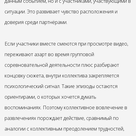
данным событием, но и с участниками, участвующими в
ситуации. Это развивает чувство расположения и
доверия среди партнёрами.
Если участники вместе смеются при просмотре видео,
переживают азарт во время групповой
соревновательной деятельности плюс разбирают
концовку сюжета, внутри коллектива закрепляется
психологический сигнал. Такие эпизоды остаются
ориентирами, о которых хочется думать
воспоминаниях. Поэтому коллективное вовлечение в
развлечениях порождает действие, сравнимый по
аналогии с коллективным преодолением трудностей,