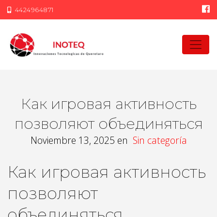
4424964871
Как игровая активность
позволяют объединяться
Noviembre 13, 2025
en
Sin categoría
Как игровая активность
позволяют
объединяться