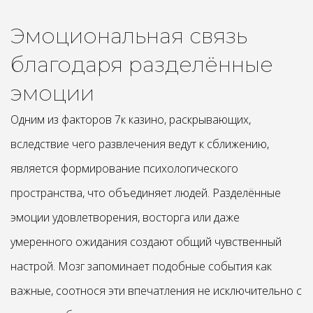
Эмоциональная связь
благодаря разделённые
эмоции
Одним из факторов 7к казино, раскрывающих,
вследствие чего развлечения ведут к сближению,
является формирование психологического
пространства, что объединяет людей. Разделённые
эмоции удовлетворения, восторга или даже
умеренного ожидания создают общий чувственный
настрой. Мозг запоминает подобные события как
важные, соотнося эти впечатления не исключительно с