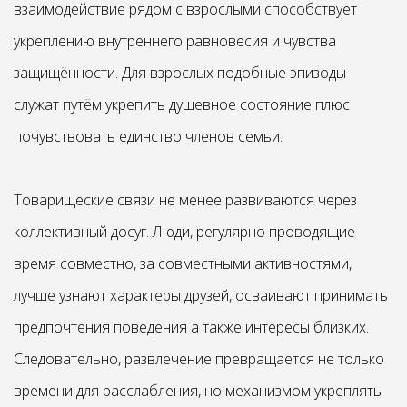
взаимодействие рядом с взрослыми способствует
укреплению внутреннего равновесия и чувства
защищённости. Для взрослых подобные эпизоды
служат путём укрепить душевное состояние плюс
почувствовать единство членов семьи.
Товарищеские связи не менее развиваются через
коллективный досуг. Люди, регулярно проводящие
время совместно, за совместными активностями,
лучше узнают характеры друзей, осваивают принимать
предпочтения поведения а также интересы близких.
Следовательно, развлечение превращается не только
времени для расслабления, но механизмом укреплять