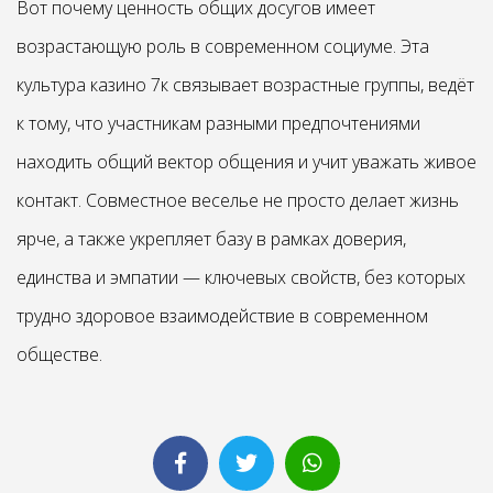
Вот почему ценность общих досугов имеет
возрастающую роль в современном социуме. Эта
культура казино 7к связывает возрастные группы, ведёт
к тому, что участникам разными предпочтениями
находить общий вектор общения и учит уважать живое
контакт. Совместное веселье не просто делает жизнь
ярче, а также укрепляет базу в рамках доверия,
единства и эмпатии — ключевых свойств, без которых
трудно здоровое взаимодействие в современном
обществе.