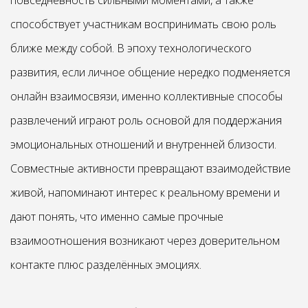
повседневность сильными моментами, а также
способствует участникам воспринимать свою роль
ближе между собой. В эпоху технологического
развития, если личное общение нередко подменяется
онлайн взаимосвязи, именно коллективные способы
развлечений играют роль основой для поддержания
эмоциональных отношений и внутренней близости.
Совместные активности превращают взаимодействие
живой, напоминают интерес к реальному времени и
дают понять, что именно самые прочные
взаимоотношения возникают через доверительном
контакте плюс разделённых эмоциях.