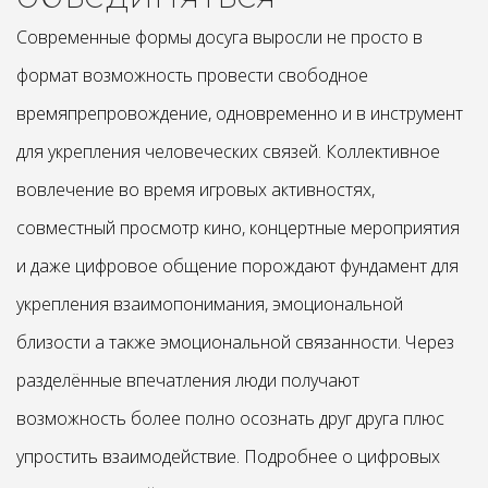
Современные формы досуга выросли не просто в
формат возможность провести свободное
времяпрепровождение, одновременно и в инструмент
для укрепления человеческих связей. Коллективное
вовлечение во время игровых активностях,
совместный просмотр кино, концертные мероприятия
и даже цифровое общение порождают фундамент для
укрепления взаимопонимания, эмоциональной
близости а также эмоциональной связанности. Через
разделённые впечатления люди получают
возможность более полно осознать друг друга плюс
упростить взаимодействие. Подробнее о цифровых