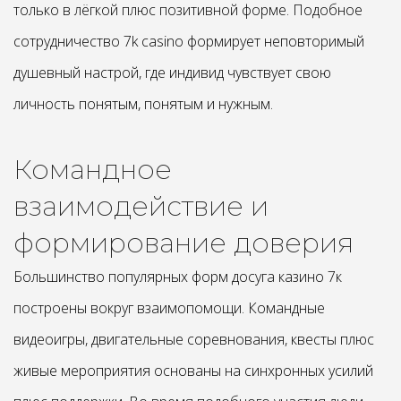
только в лёгкой плюс позитивной форме. Подобное
сотрудничество 7k casino формирует неповторимый
душевный настрой, где индивид чувствует свою
личность понятым, понятым и нужным.
Командное
взаимодействие и
формирование доверия
Большинство популярных форм досуга казино 7к
построены вокруг взаимопомощи. Командные
видеоигры, двигательные соревнования, квесты плюс
живые мероприятия основаны на синхронных усилий