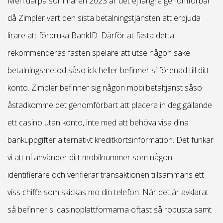
Men därpå sommaren 2023 är det ej längre genomförbar
då Zimpler vart den sista betalningstjänsten att erbjuda
lirare att förbruka BankID. Därför at fästa detta
rekommenderas fasten spelare att utse någon säke
betalningsmetod såso ick heller befinner si förenad till ditt
konto. Zimpler befinner sig någon mobilbetaltjänst såso
åstadkomme det genomförbart att placera in deg gällande
ett casino utan konto, inte med att behöva visa dina
bankuppgifter alternativt kreditkortsinformation. Det funkar
vi att ni använder ditt mobilnummer som någon
identifierare och verifierar transaktionen tillsammans ett
viss chiffe som skickas mo din telefon. När det är avklarat
så befinner si casinoplattformarna oftast så robusta samt