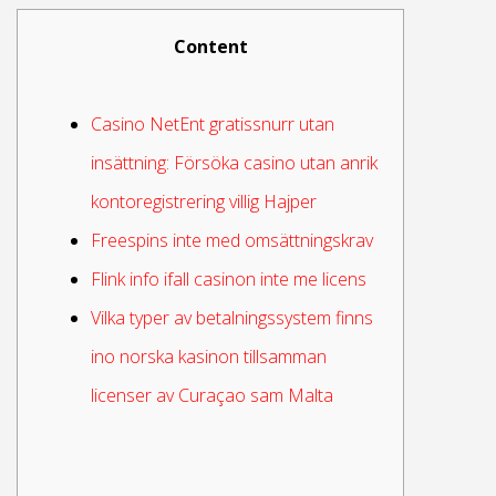
Content
Casino NetEnt gratissnurr utan
insättning: Försöka casino utan anrik
kontoregistrering villig Hajper
Freespins inte med omsättningskrav
Flink info ifall casinon inte me licens
Vilka typer av betalningssystem finns
ino norska kasinon tillsamman
licenser av Curaçao sam Malta