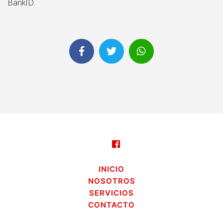
BankID.
INICIO
NOSOTROS
SERVICIOS
CONTACTO