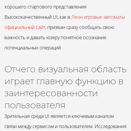
хорошего стартового представления.
Высококачественный UI, как в
Леон игровые автоматы
официальный сайт
, призван сразу сообщать свою
важность и давать юзеру понятное осознание
потенциальных операций.
Отчего визуальная область
играет главную функцию в
заинтересованности
пользователя
Зрительная среда UI является ключевым каналом
связи между сервисом и пользователем. Исследования