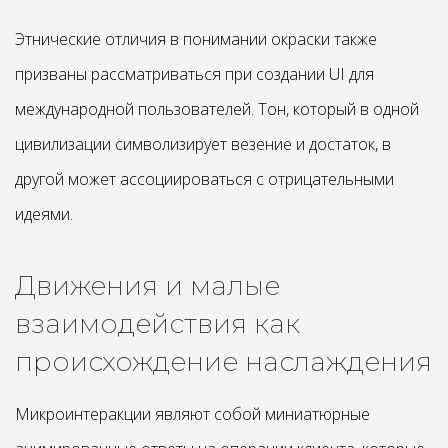
Этнические отличия в понимании окраски также
призваны рассматриваться при создании UI для
международной пользователей. Тон, который в одной
цивилизации символизирует везение и достаток, в
другой может ассоциироваться с отрицательными
идеями.
Движения и малые
взаимодействия как
происхождение наслаждения
Микроинтеракции являют собой миниатюрные