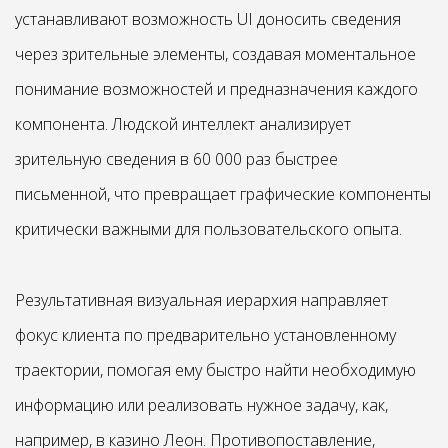
устанавливают возможность UI доносить сведения
через зрительные элементы, создавая моментальное
понимание возможностей и предназначения каждого
компонента. Людской интеллект анализирует
зрительную сведения в 60 000 раз быстрее
письменной, что превращает графические компоненты
критически важными для пользовательского опыта.
Результативная визуальная иерархия направляет
фокус клиента по предварительно установленному
траектории, помогая ему быстро найти необходимую
информацию или реализовать нужное задачу, как,
например, в казино Леон. Противопоставление,