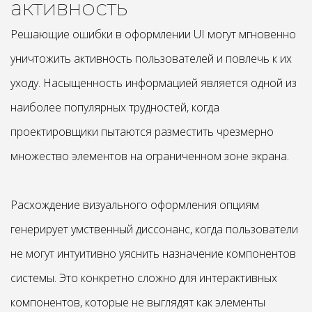
активность
Решающие ошибки в оформлении UI могут мгновенно
уничтожить активность пользователей и повлечь к их
уходу. Насыщенность информацией является одной из
наиболее популярных трудностей, когда
проектировщики пытаются разместить чрезмерно
множество элементов на ограниченном зоне экрана.
Расхождение визуального оформления опциям
генерирует умственный диссонанс, когда пользователи
не могут интуитивно уяснить назначение компонентов
системы. Это конкретно сложно для интерактивных
компонентов, которые не выглядят как элементы