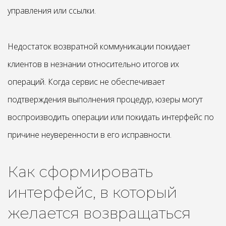
управления или ссылки.
Недостаток возвратной коммуникации покидает
клиентов в незнании относительно итогов их
операций. Когда сервис не обеспечивает
подтверждения выполнения процедур, юзеры могут
воспроизводить операции или покидать интерфейс по
причине неуверенности в его исправности.
Как сформировать
интерфейс, в который
желается возвращаться