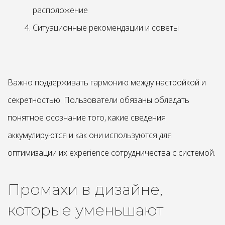
расположение
Ситуационные рекомендации и советы
Важно поддерживать гармонию между настройкой и
секретностью. Пользователи обязаны обладать
понятное осознание того, какие сведения
аккумулируются и как они используются для
оптимизации их experience сотрудничества с системой.
Промахи в дизайне,
которые уменьшают