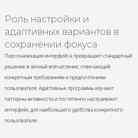
Роль настройки и
адаптивных вариантов в
сохранении фокуса
Персонализация интерфейса превращает стандартный
решение в личный впечатление, отвечающий
конкретным требованиям и предпочтениям
пользователя. Адаптивные программы изучают
паттерны активности и постепенно настраивают
интерфейс для наибольшего удобства конкретного
пользователя.