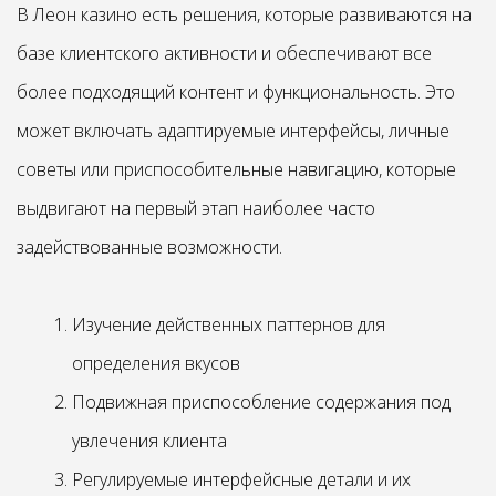
В Леон казино есть решения, которые развиваются на
базе клиентского активности и обеспечивают все
более подходящий контент и функциональность. Это
может включать адаптируемые интерфейсы, личные
советы или приспособительные навигацию, которые
выдвигают на первый этап наиболее часто
задействованные возможности.
Изучение действенных паттернов для
определения вкусов
Подвижная приспособление содержания под
увлечения клиента
Регулируемые интерфейсные детали и их