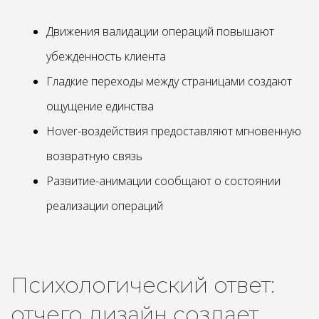
Движения валидации операций повышают
убежденность клиента
Гладкие переходы между страницами создают
ощущение единства
Hover-воздействия предоставляют мгновенную
возвратную связь
Развитие-анимации сообщают о состоянии
реализации операций
Психологический ответ:
отчего дизайн создает